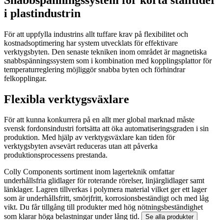
i plastindustrin
För att uppfylla industrins allt tuffare krav på flexibilitet och
kostnadsoptimering har system utvecklats för effektivare
verktygsbyten. Den senaste tekniken inom området är magnetiska
snabbspänningssystem som i kombination med kopplingsplattor för
temperaturreglering möjliggör snabba byten och förhindrar
felkopplingar.
Flexibla verktygsväxlare
För att kunna konkurrera på en allt mer global marknad måste
svensk fordonsindustri fortsätta att öka automatiseringsgraden i sin
produktion. Med hjälp av verktygsväxlare kan tiden för
verktygsbyten avsevärt reduceras utan att påverka
produktionsprocessens prestanda.
Colly Components sortiment inom lagerteknik omfattar
underhållsfria glidlager för roterande rörelser, linjärglidlager samt
länklager. Lagren tillverkas i polymera material vilket ger ett lager
som är underhållsfritt, smörjfritt, korrosionsbeständigt och med låg
vikt. Du får tillgång till produkter med hög nötningsbeständighet
som klarar höga belastningar under lång tid.
Se alla produkter