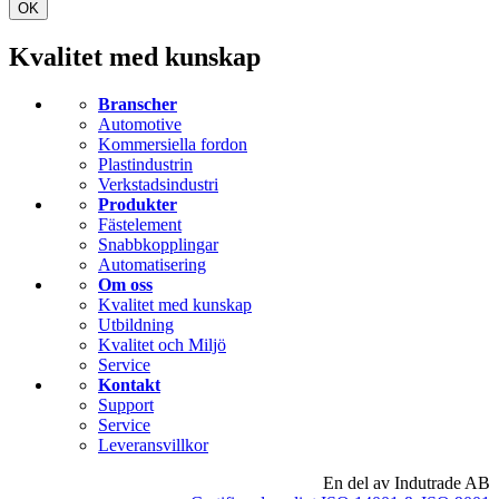
OK
Kvalitet med kunskap
Branscher
Automotive
Kommersiella fordon
Plastindustrin
Verkstadsindustri
Produkter
Fästelement
Snabbkopplingar
Automatisering
Om oss
Kvalitet med kunskap
Utbildning
Kvalitet och Miljö
Service
Kontakt
Support
Service
Leveransvillkor
En del av Indutrade AB