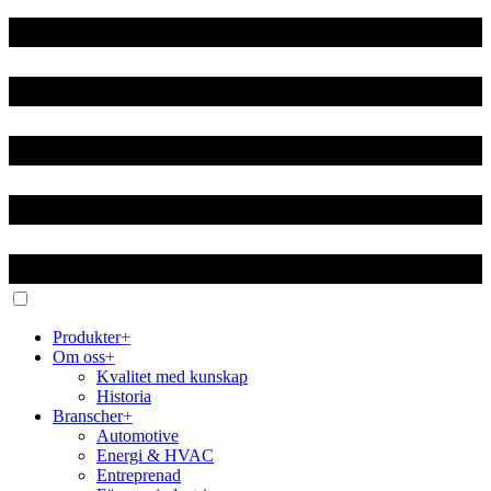
Produkter
+
Om oss
+
Kvalitet med kunskap
Historia
Branscher
+
Automotive
Energi & HVAC
Entreprenad