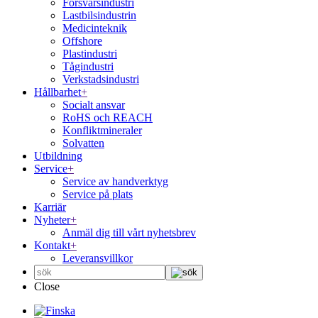
Försvarsindustri
Lastbilsindustrin
Medicinteknik
Offshore
Plastindustri
Tågindustri
Verkstadsindustri
Hållbarhet
+
Socialt ansvar
RoHS och REACH
Konfliktmineraler
Solvatten
Utbildning
Service
+
Service av handverktyg
Service på plats
Karriär
Nyheter
+
Anmäl dig till vårt nyhetsbrev
Kontakt
+
Leveransvillkor
Close