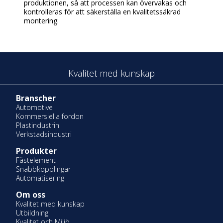
produktionen, så att processen kan övervakas och
kontrolleras för att säkerställa en kvalitetssäkrad
montering.
Kvalitet med kunskap
Branscher
Automotive
Kommersiella fordon
Plastindustrin
Verkstadsindustri
Produkter
Fästelement
Snabbkopplingar
Automatisering
Om oss
Kvalitet med kunskap
Utbildning
Kvalitet och Miljö