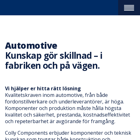
PRODUKTER
+
OM OSS
+
KVALITET MED KUNSKAP
HISTORIA
BRANSCHER
+
AUTOMOTIVE
ENERGI & HVAC
ENTREPRENAD
FÖRSVARSINDUSTRI
LASTBILSINDUSTRIN
MEDICINTEKNIK
OFFSHORE
PLASTINDUSTRI
TÅGINDUSTRI
VERKSTADSINDUSTRI
HÅLLBARHET
+
SOCIALT ANSVAR
ROHS OCH REACH
KONFLIKTMINERALER
SOLVATTEN
UTBILDNING
SERVICE
+
SERVICE AV HANDVERKTYG
SERVICE PÅ PLATS
KARRIÄR
NYHETER
+
ANMÄL DIG TILL VÅRT NYHETSBREV
KONTAKT
+
LEVERANSVILLKOR
Close
Automotive
Kunskap gör skillnad – i
fabriken och på vägen.
Vi hjälper er hitta rätt lösning
Kvalitetskraven inom automotive, från både
fordonstillverkare och underleverantörer, är höga.
Komponenter och produktion måste hålla högsta
kvalitet och säkerhet, prestanda, kostnadseffektivitet
och repeterbarhet är avgörande för framgång.
Colly Components erbjuder komponenter och teknisk
kunskap som tryggar både konstruktion och