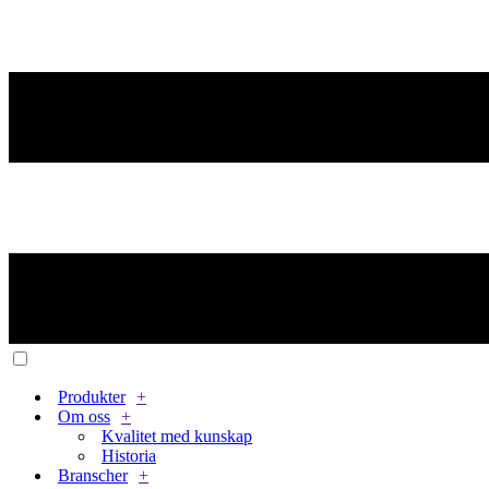
Produkter
+
Om oss
+
Kvalitet med kunskap
Historia
Branscher
+