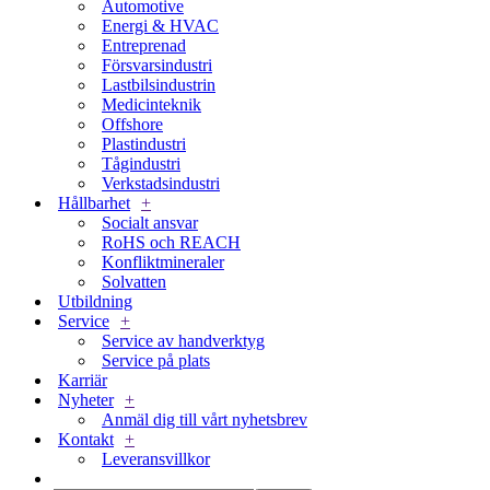
Automotive
Energi & HVAC
Entreprenad
Försvarsindustri
Lastbilsindustrin
Medicinteknik
Offshore
Plastindustri
Tågindustri
Verkstadsindustri
Hållbarhet
+
Socialt ansvar
RoHS och REACH
Konfliktmineraler
Solvatten
Utbildning
Service
+
Service av handverktyg
Service på plats
Karriär
Nyheter
+
Anmäl dig till vårt nyhetsbrev
Kontakt
+
Leveransvillkor