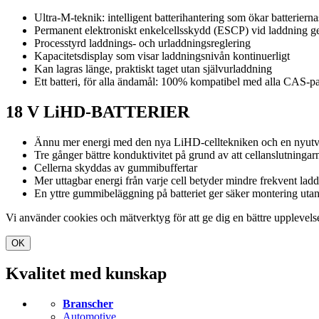
Ultra-M-teknik: intelligent batterihantering som ökar batterierna
Permanent elektroniskt enkelcellsskydd (ESCP) vid laddning ge
Processtyrd laddnings- och urladdningsreglering
Kapacitetsdisplay som visar laddningsnivån kontinuerligt
Kan lagras länge, praktiskt taget utan självurladdning
Ett batteri, för alla ändamål: 100% kompatibel med alla CAS-pa
18 V LiHD-BATTERIER
Ännu mer energi med den nya LiHD-celltekniken och en nyutve
Tre gånger bättre konduktivitet på grund av att cellanslutningarn
Cellerna skyddas av gummibuffertar
Mer uttagbar energi från varje cell betyder mindre frekvent lad
En yttre gummibeläggning på batteriet ger säker montering uta
Vi använder cookies och mätverktyg för att ge dig en bättre upplevel
OK
Kvalitet med kunskap
Branscher
Automotive