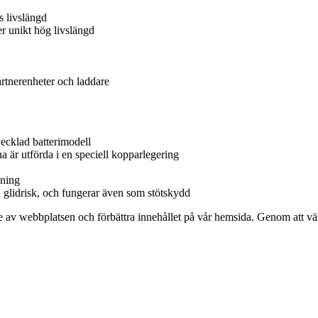
s livslängd
r unikt hög livslängd
rtnerenheter och laddare
cklad batterimodell
a är utförda i en speciell
kopparlegering
dning
n glidrisk, och fungerar även som
stötskydd
se av webbplatsen och förbättra innehållet på vår hemsida. Genom att v