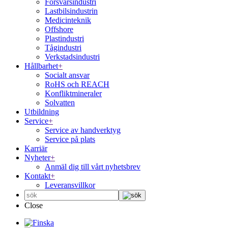
Försvarsindustri
Lastbilsindustrin
Medicinteknik
Offshore
Plastindustri
Tågindustri
Verkstadsindustri
Hållbarhet
+
Socialt ansvar
RoHS och REACH
Konfliktmineraler
Solvatten
Utbildning
Service
+
Service av handverktyg
Service på plats
Karriär
Nyheter
+
Anmäl dig till vårt nyhetsbrev
Kontakt
+
Leveransvillkor
Close