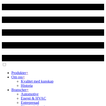
Produkter
+
Om oss
+
Kvalitet med kunskap
Historia
Branscher
+
Automotive
Energi & HVAC
Entreprenad