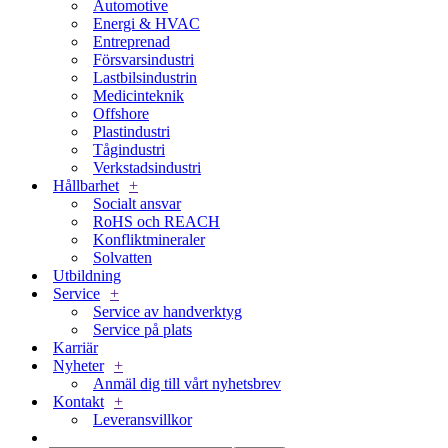
Automotive
Energi & HVAC
Entreprenad
Försvarsindustri
Lastbilsindustrin
Medicinteknik
Offshore
Plastindustri
Tågindustri
Verkstadsindustri
Hållbarhet
+
Socialt ansvar
RoHS och REACH
Konfliktmineraler
Solvatten
Utbildning
Service
+
Service av handverktyg
Service på plats
Karriär
Nyheter
+
Anmäl dig till vårt nyhetsbrev
Kontakt
+
Leveransvillkor