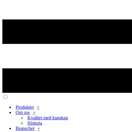
Produkter
+
Om oss
+
Kvalitet med kunskap
Historia
Branscher
+