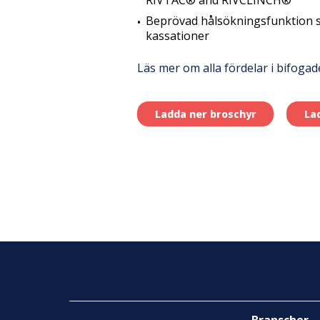
RIVTAC® and RIVCLINCH®
Beprövad hålsökningsfunktion s
kassationer
Läs mer om alla fördelar i bifogade 
Ladda ner broschyr
La