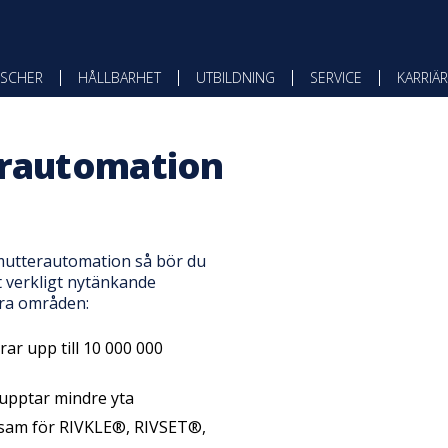
SCHER
HÅLLBARHET
UTBILDNING
SERVICE
KARRIÄR
erautomation
mutterautomation så bör du
t verkligt nytänkande
yra områden:
ar upp till 10 000 000
pptar mindre yta
sam för RIVKLE®, RIVSET®,