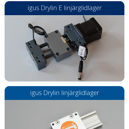
igus Drylin E linjärglidlager
igus Drylin linjärglidlager