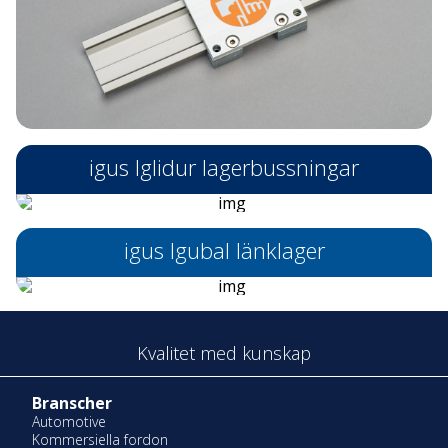
igus Iglidur lagerbussningar
igus Igubal länklager
Kvalitet med kunskap
Branscher
Automotive
Kommersiella fordon