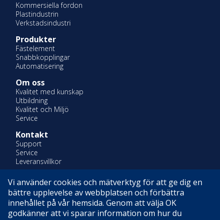
Kommersiella fordon
Plastindustrin
Verkstadsindustri
Produkter
Fästelement
Snabbkopplingar
Automatisering
Om oss
Kvalitet med kunskap
Utbildning
Kvalitet och Miljö
Service
Kontakt
Support
Service
Leveransvillkor
Vi använder cookies och mätverktyg för att ge dig en
En del av Indutrade AB
bättre upplevelse av webbplatsen och förbättra
Certifierade enligt ISO 14001 & ISO 9001
innehållet på vår hemsida. Genom att välja OK
godkänner att vi sparar information om hur du