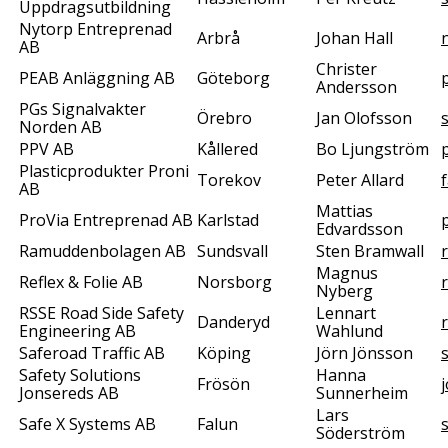
Uppdragsutbildning
Nytorp Entreprenad
Arbrå
Johan Hall
AB
Christer
PEAB Anläggning AB
Göteborg
Andersson
PGs Signalvakter
Örebro
Jan Olofsson
Norden AB
PPV AB
Kållered
Bo Ljungström
Plasticprodukter Proni
Torekov
Peter Allard
AB
Mattias
ProVia Entreprenad AB
Karlstad
Edvardsson
Ramuddenbolagen AB
Sundsvall
Sten Bramwall
Magnus
Reflex & Folie AB
Norsborg
r
Nyberg
RSSE Road Side Safety
Lennart
Danderyd
Engineering AB
Wahlund
Saferoad Traffic AB
Köping
Jörn Jönsson
Safety Solutions
Hanna
Frösön
Jonsereds AB
Sunnerheim
Lars
Safe X Systems AB
Falun
Söderström