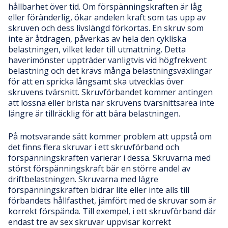
hållbarhet över tid. Om förspänningskraften är låg
eller föränderlig, ökar andelen kraft som tas upp av
skruven och dess livslängd förkortas. En skruv som
inte är åtdragen, påverkas av hela den cykliska
belastningen, vilket leder till utmattning. Detta
haverimönster uppträder vanligtvis vid högfrekvent
belastning och det krävs många belastningsväxlingar
för att en spricka långsamt ska utvecklas över
skruvens tvärsnitt. Skruvförbandet kommer antingen
att lossna eller brista när skruvens tvärsnittsarea inte
längre är tillräcklig för att bära belastningen.
På motsvarande sätt kommer problem att uppstå om
det finns flera skruvar i ett skruvförband och
förspänningskraften varierar i dessa. Skruvarna med
störst förspänningskraft bär en större andel av
driftbelastningen. Skruvarna med lägre
förspänningskraften bidrar lite eller inte alls till
förbandets hållfasthet, jämfört med de skruvar som är
korrekt förspända. Till exempel, i ett skruvförband där
endast tre av sex skruvar uppvisar korrekt