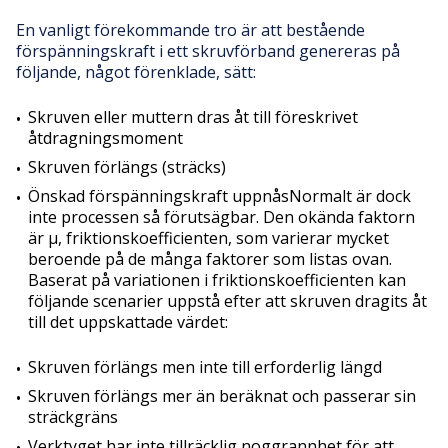
En vanligt förekommande tro är att bestående
förspänningskraft i ett skruvförband genereras på
följande, något förenklade, sätt:
Skruven eller muttern dras åt till föreskrivet
åtdragningsmoment
Skruven förlängs (sträcks)
Önskad förspänningskraft uppnåsNormalt är dock
inte processen så förutsägbar. Den okända faktorn
är µ, friktionskoefficienten, som varierar mycket
beroende på de många faktorer som listas ovan.
Baserat på variationen i friktionskoefficienten kan
följande scenarier uppstå efter att skruven dragits åt
till det uppskattade värdet:
Skruven förlängs men inte till erforderlig längd
Skruven förlängs mer än beräknat och passerar sin
sträckgräns
Verktyget har inte tillräcklig noggrannhet för att