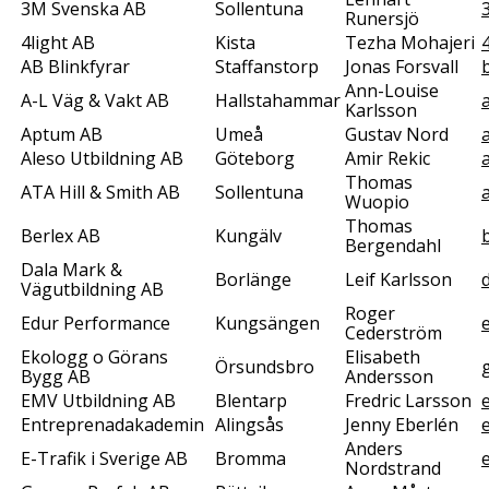
3M Svenska AB
Sollentuna
Runersjö
4light AB
Kista
Tezha Mohajeri
4
AB Blinkfyrar
Staffanstorp
Jonas Forsvall
Ann-Louise
A-L Väg & Vakt AB
Hallstahammar
Karlsson
Aptum AB
Umeå
Gustav Nord
Aleso Utbildning AB
Göteborg
Amir Rekic
Thomas
ATA Hill & Smith AB
Sollentuna
Wuopio
Thomas
Berlex AB
Kungälv
Bergendahl
Dala Mark &
Borlänge
Leif Karlsson
Vägutbildning AB
Roger
Edur Performance
Kungsängen
Cederström
Ekologg o Görans
Elisabeth
Örsundsbro
Bygg AB
Andersson
EMV Utbildning AB
Blentarp
Fredric Larsson
Entreprenadakademin
Alingsås
Jenny Eberlén
Anders
E-Trafik i Sverige AB
Bromma
e
Nordstrand