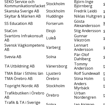
SEKO Service och
Björn-Inge
Stockholm
Kommunikationsfacket
Björnberg
Skanska Sverige AB
Stockholm
Fredrik Leidö
Skyltar & Märken AB
Huddinge
Niklas Hultgren
Gösta
SS Education AB
Forserum
Alexandersson
StaCon
Eksjö
Stig Andersson
Svartöns Infrakonsult
Gunnar
Luleå
AB
Vikström
Svensk Vägkompetens
Lennart
Varberg
AB
Andersson
Pär-Olof
Svevia AB
Solna
Dahlberg
Tommy
TA Utbildning AB
Vänersborg
Andersson
TMA Bilar i Sthlms län
Ljusterö
Rolf Sundewall
TMA Örebro AB
Örebro
Stina Holm
Anders
Topright Nordic AB
Stockholm
Myrbäck
Trafikbutiken i Örebro
Urban
Örebro
AB
Nordengren
Trafik & TA i Sverige
Solna
Jan Airiman
t