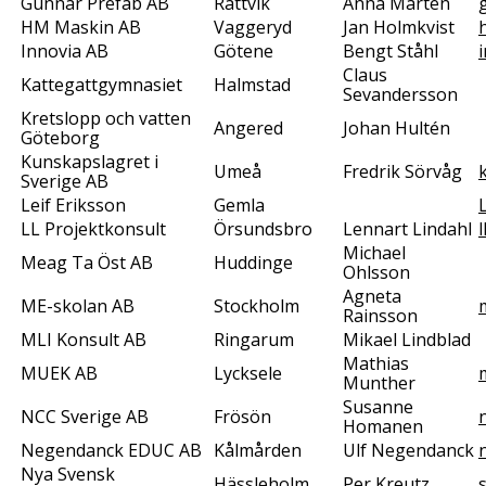
Gunnar Prefab AB
Rättvik
Anna Mårten
HM Maskin AB
Vaggeryd
Jan Holmkvist
Innovia AB
Götene
Bengt Ståhl
Claus
Kattegattgymnasiet
Halmstad
Sevandersson
Kretslopp och vatten
Angered
Johan Hultén
Göteborg
Kunskapslagret i
Umeå
Fredrik Sörvåg
Sverige AB
Leif Eriksson
Gemla
LL Projektkonsult
Örsundsbro
Lennart Lindahl
Michael
Meag Ta Öst AB
Huddinge
Ohlsson
Agneta
ME-skolan AB
Stockholm
Rainsson
MLI Konsult AB
Ringarum
Mikael Lindblad
Mathias
MUEK AB
Lycksele
Munther
Susanne
NCC Sverige AB
Frösön
Homanen
Negendanck EDUC AB
Kålmården
Ulf Negendanck
Nya Svensk
Hässleholm
Per Kreutz