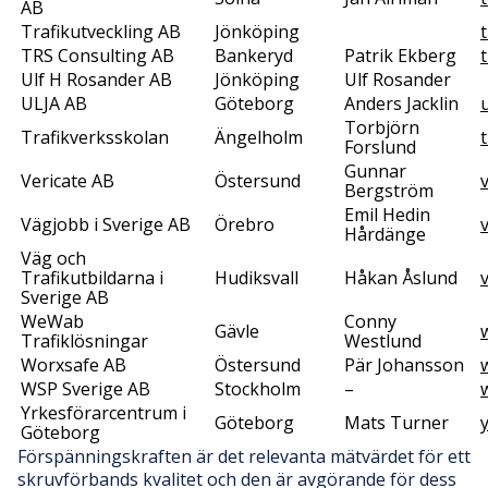
AB
Trafikutveckling AB
Jönköping
TRS Consulting AB
Bankeryd
Patrik Ekberg
Ulf H Rosander AB
Jönköping
Ulf Rosander
ULJA AB
Göteborg
Anders Jacklin
u
Torbjörn
Trafikverksskolan
Ängelholm
Forslund
Gunnar
Vericate AB
Östersund
Bergström
Emil Hedin
Vägjobb i Sverige AB
Örebro
Hårdänge
Väg och
Trafikutbildarna i
Hudiksvall
Håkan Åslund
Sverige AB
WeWab
Conny
Gävle
Trafiklösningar
Westlund
Worxsafe AB
Östersund
Pär Johansson
WSP Sverige AB
Stockholm
–
Yrkesförarcentrum i
Göteborg
Mats Turner
Göteborg
Förspänningskraften är det relevanta mätvärdet för ett
skruvförbands kvalitet och den är avgörande för dess