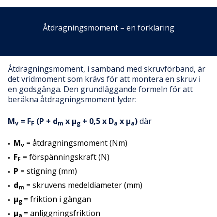
Åtdragningsmoment – en förklaring
Åtdragningsmoment, i samband med skruvförband, är
det vridmoment som krävs för att montera en skruv i
en godsgänga. Den grundläggande formeln för att
beräkna åtdragningsmoment lyder:
M
= F
(P + d
x µ
+ 0,5 x D
x µ
)
där
v
F
m
g
a
a
M
= åtdragningsmoment (Nm)
v
F
= förspänningskraft (N)
F
P
= stigning (mm)
d
= skruvens medeldiameter (mm)
m
µ
= friktion i gängan
g
µ
= anliggningsfriktion
a