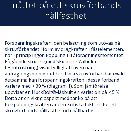
måttet på ett skruvförbands
hållfasthet
Förspänningskraften, den belastning som utövas på
skruvförbandet i form av dragkraften i fästelementen,
har i princip ingen koppling till åtdragningsmomentet.
Pågående studier (med Skidmore Wilhelm
testutrustning) visar tydligt att även när
åtdragningsmomentet hos flera skruvförband är exakt
detsamma kan förspänningskraften i dessa förband
variera med > 30 % (diagram 1). Som jämförelse
uppvisar en HuckBolt®-låsbult en variation på < 5 %.
Detta är en viktig aspekt med tanke på att
förspänningskraften är den kritiska faktorn för ett
skruvförbands hållfasthet och hållbarhet.
Företag
Ort
Kontaktperson
Lennart