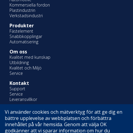
Kommersiella fordon
Plastindustrin
Verkstadsindustri
Produkter
Fästelement
Snabbkopplingar
Automatisering
Om oss
Kvalitet med kunskap
Utbildning
Kvalitet och Miljö
Service
Kontakt
Support
Service
Leveransvillkor
Vi använder cookies och mätverktyg för att ge dig en
En del av Indutrade AB
bättre upplevelse av webbplatsen och förbättra
Certifierade enligt ISO 14001 & ISO 9001
innehållet på vår hemsida. Genom att välja OK
godkänner att vi sparar information om hur du