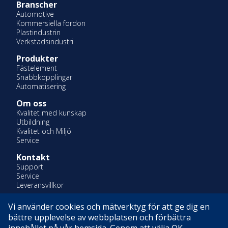
Branscher
Automotive
Kommersiella fordon
Plastindustrin
Verkstadsindustri
Produkter
Fästelement
Snabbkopplingar
Automatisering
Om oss
Kvalitet med kunskap
Utbildning
Kvalitet och Miljö
Service
Kontakt
Support
Service
Leveransvillkor
Vi använder cookies och mätverktyg för att ge dig en
En del av Indutrade AB
bättre upplevelse av webbplatsen och förbättra
Certifierade enligt ISO 14001 & ISO 9001