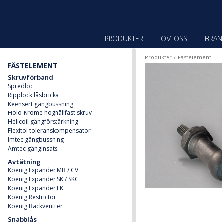
PRODUKTER
OM OSS
BRAN
Produkter
Fästelement
FÄSTELEMENT
Skruvförband
Spredloc
Ripplock låsbricka
Keensert gängbussning
Holo-Krome höghållfast skruv
Helicoil gängförstärkning
Flexitol toleranskompensator
Imtec gängbussning
Amtec gänginsats
Avtätning
Koenig Expander MB / CV
Koenig Expander SK / SKC
Koenig Expander LK
Koenig Restrictor
Koenig Backventiler
Snabblås