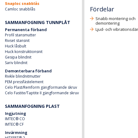
Snaploc snabblås
Fördelar
Camloc snabblås
Snabb montering och
SAMMANFOGNING TUNNPLÅT
demontering
Ljud- och vibrations
Permanenta förband
Profil stansmutter
Rivset stansnit
Huck låsbult
Huck konstruktionsnit
Gesipa blindnit
Sariv blindnit
Demonterbara förband
Rivkle blindnitmutter
PEM pressfästelement
Celo Plast/Remform gängformande skruv
Celo Fastite/Taptite II gängformande skruv
SAMMANFOGNING PLAST
Ingjutning
IMTEC® CO
IMTEC® CF
Invärmning
HITSERT® 2