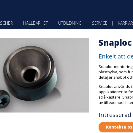
SCHER
HÅLLBARHET
UTBILDNING
SERVICE
KARRIÄR
Snaploc
Enkelt att 
Snaploc monterings
plasthylsa, som f
detaljer snabbt och
Snaploc används i 
applikationer är f
strålkastare. Snap
av till exempel fil
Intresserad
Kontakta os