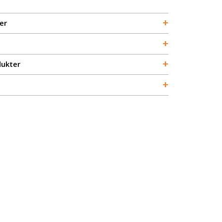
+
er
+
+
dukter
+