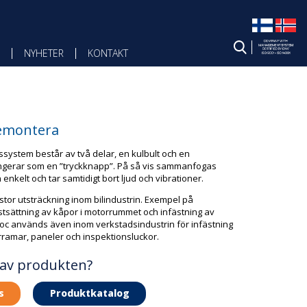
NYHETER
KONTAKT
demontera
system består av två delar, en kulbult och en
ungerar som en ”tryckknapp”. På så vis sammanfogas
 enkelt och tar samtidigt bort ljud och vibrationer.
stor utsträckning inom bilindustrin. Exempel på
astsättning av kåpor i motorrummet och infästning av
loc används även inom verkstadsindustrin för infästning
terramar, paneler och inspektionsluckor.
 av produkten?
s
Produktkatalog