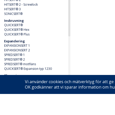
HITSERT® 2 - Screwlock
HITSERT® 3
SONICSERT®
Inskruvning
QUICKSERT®
QUICKSERT® Hex
QUICKSERT® Plus
Expandering
EXPANSIONSERT 1
EXPANSIONSERT 2
SPREDSERT® 1
SPREDSERT® 2
SPREDSERT® motfläns
QUICKSERT® Expansion typ 1230
Skruvning
Plastite
Vi använder cookies och mätverktyg för att ge 
Twinplast
OK godkänner att vi sparar information om hu
Limning/Nitning
Bighead
SNABBKOPPLINGAR
Stäubli verktygsväxlare