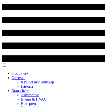
Produkter
+
Om oss
+
Kvalitet med kunskap
Historia
Branscher
+
Automotive
Energi & HVAC
Entreprenad