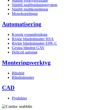
Stäubli verktygsväxlare
Stäubli snabbspänningsystem
Stäubli multikopplingar
Monokopplingar
Automatisering
Koenig expanderplugg
Rivkle blindnitmutter HSA
Rivkle blindnitmutter EPK-C
Gesipa blindnit GAV
Helicoil automat
Monteringsverktyg
Blindnit
Blindnitmutter
CAD
Produkter