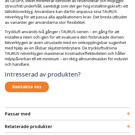
av GESIPA, vilket minimerar behovet av reservdelar och möjliggör
stressfritt underhåll, samtidigt som det ger hög inställningskraft i ett
lättviktsverktyg. Användare kan därför anpassa sina TAURUS
nitverktyg för att passa alla applikationers krav. Det breda utbudet
av varianter ger användarna stor flexibilitet.
Tryckluft används två gånger i TAURUS-serien – en gång för att
installera niten och igen för att evakuera den förbrukade dornen.
Nitverktygen är även utrustade med en omkopplingsbar sugenhet
med hjälp av en låsbar skjutströmbrytare. De tryckluftsdrivna
TAURUS nitverktygen maximerar kostnadseffektiviteten och håller
miljöpåverkan till ett minimum – en riktig allroundmaskin för industri
och handlare.
Intresserad av produkten?
Kontakta oss
+
Passar med
+
Relaterade produkter